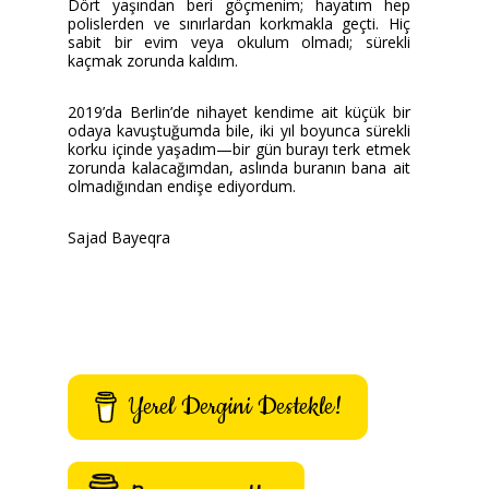
Dört yaşından beri göçmenim; hayatım hep
polislerden ve sınırlardan korkmakla geçti. Hiç
sabit bir evim veya okulum olmadı; sürekli
kaçmak zorunda kaldım.
2019’da Berlin’de nihayet kendime ait küçük bir
odaya kavuştuğumda bile, iki yıl boyunca sürekli
korku içinde yaşadım—bir gün burayı terk etmek
zorunda kalacağımdan, aslında buranın bana ait
olmadığından endişe ediyordum.
Sajad Bayeqra
Yerel Dergini Destekle!