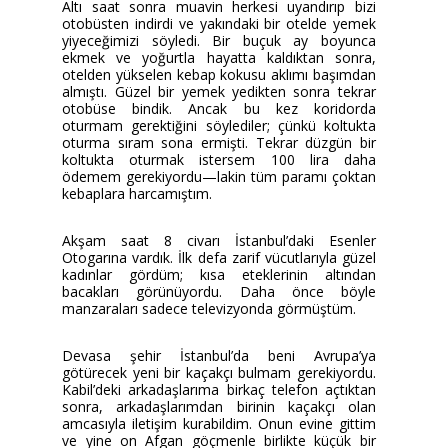
Altı saat sonra muavin herkesi uyandırıp bizi
otobüsten indirdi ve yakındaki bir otelde yemek
yiyeceğimizi söyledi. Bir buçuk ay boyunca
ekmek ve yoğurtla hayatta kaldıktan sonra,
otelden yükselen kebap kokusu aklımı başımdan
almıştı. Güzel bir yemek yedikten sonra tekrar
otobüse bindik. Ancak bu kez koridorda
oturmam gerektiğini söylediler; çünkü koltukta
oturma sıram sona ermişti. Tekrar düzgün bir
koltukta oturmak istersem 100 lira daha
ödemem gerekiyordu—lakin tüm paramı çoktan
kebaplara harcamıştım.
Akşam saat 8 civarı İstanbul’daki Esenler
Otogarına vardık. İlk defa zarif vücutlarıyla güzel
kadınlar gördüm; kısa eteklerinin altından
bacakları görünüyordu. Daha önce böyle
manzaraları sadece televizyonda görmüştüm.
Devasa şehir İstanbul’da beni Avrupa’ya
götürecek yeni bir kaçakçı bulmam gerekiyordu.
Kabil’deki arkadaşlarıma birkaç telefon açtıktan
sonra, arkadaşlarımdan birinin kaçakçı olan
amcasıyla iletişim kurabildim. Onun evine gittim
ve yine on Afgan göçmenle birlikte küçük bir