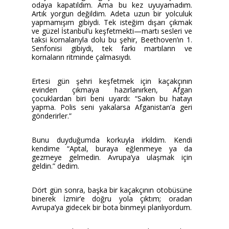
odaya kapatıldım. Ama bu kez uyuyamadım.
Artık yorgun değildim. Adeta uzun bir yolculuk
yapmamışım gibiydi. Tek isteğim dışarı çıkmak
ve güzel İstanbul’u keşfetmekti—martı sesleri ve
taksi kornalarıyla dolu bu şehir, Beethoven’ın 1.
Senfonisi gibiydi, tek farkı martıların ve
kornaların ritminde çalmasıydı.
Ertesi gün şehri keşfetmek için kaçakçının
evinden çıkmaya hazırlanırken, Afgan
çocuklardan biri beni uyardı: “Sakın bu hatayı
yapma. Polis seni yakalarsa Afganistan’a geri
gönderirler.”
Bunu duyduğumda korkuyla irkildim. Kendi
kendime “Aptal, buraya eğlenmeye ya da
gezmeye gelmedin. Avrupa’ya ulaşmak için
geldin.” dedim.
Dört gün sonra, başka bir kaçakçının otobüsüne
binerek İzmir’e doğru yola çıktım; oradan
Avrupa’ya gidecek bir bota binmeyi planlıyordum.