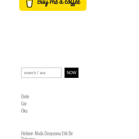
Ara
NOW
Dinle
Gör
Oku
Hēdonē: Moda Dünyasına Etik Bir
Dokunuş