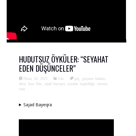
HUDUTSUZ ÖYKÜLER: “SEYAHAT
EDEN DÜŞÜNCELER”
Nisan 10, 2025
Gör
göç
,
göçmen hakları
,
iltica
,
kısa film
,
sajad bayeqra
,
seyahat özgürlüğü
,
sinema
,
sınır
Sajad Bayeqra