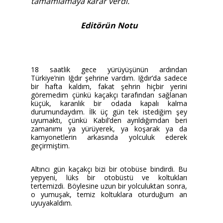
tamamlamaya karar verdi.
Editörün Notu
18 saatlik gece yürüyüşünün ardından
Türkiye’nin Iğdır şehrine vardım. Iğdır’da sadece
bir hafta kaldım, fakat şehrin hiçbir yerini
göremedim çünkü kaçakçı tarafından sağlanan
küçük, karanlık bir odada kapalı kalma
durumundaydım. İlk üç gün tek istediğim şey
uyumaktı, çünkü Kabil’den ayrıldığımdan beri
zamanımı ya yürüyerek, ya koşarak ya da
kamyonetlerin arkasında yolculuk ederek
geçirmiştim.
Altıncı gün kaçakçı bizi bir otobüse bindirdi. Bu
yepyeni, lüks bir otobüstü ve koltukları
tertemizdi. Böylesine uzun bir yolculuktan sonra,
o yumuşak, temiz koltuklara oturduğum an
uyuyakaldım.