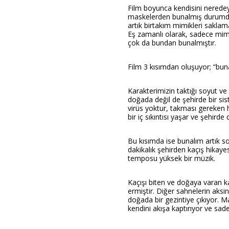
Film boyunca kendisini nerede
maskelerden bunalmış durumda.
artık birtakım mimikleri sakl
Eş zamanlı olarak, sadece mim
çok da bundan bunalmıştır.
Film 3 kısımdan oluşuyor; “buna
Karakterimizin taktığı soyut v
doğada değil de şehirde bir si
virüs yoktur, takması gereken 
bir iç sıkıntısı yaşar ve şehird
Bu kısımda ise bunalım artık so
dakikalık şehirden kaçış hikay
temposu yüksek bir müzik.
Kaçışı biten ve doğaya varan ka
ermiştir. Diğer sahnelerin aks
doğada bir gezintiye çıkıyor. 
kendini akışa kaptırıyor ve sad