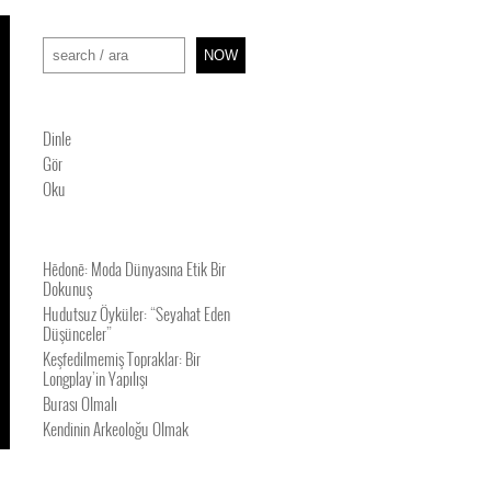
Ara
NOW
Dinle
Gör
Oku
Hēdonē: Moda Dünyasına Etik Bir
Dokunuş
Hudutsuz Öyküler: “Seyahat Eden
Düşünceler”
Keşfedilmemiş Topraklar: Bir
Longplay’in Yapılışı
Burası Olmalı
Kendinin Arkeoloğu Olmak