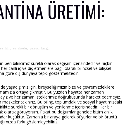
ANTINA ÜRETIMI:
ısa film
,
su aközlü
,
yaratıcı kurgu
beri bilincimiz sürekli olarak değişim içerisindedir ve hiçbir
er canlı iç ve dış etmenlere bağlı olarak bilinçsel ve bilişsel
na göre dış dünyaya tepki göstermektedir.
e yaşadığımız için, bireyselliğimizin bize ve çevremizdekilere
rmamızla ortaya çıkmıştır. Bu yüzden hayatta her zaman
tamayız ve her zaman isteklerimiz doğrultusunda hareket edemeyiz.
n maskeler takınırız. Bu bilinç, toplumdaki ve sosyal hayatımızdaki
irlikte sürekli bir dönüşüm ve yenilenme içerisindedir. Her bir
mak olarak görüyorum. Fakat bu doğumlar genelde bizim anlık
ar küçüktür. Zamanla bir araya gelerek büyürler ve bir örüntü
ığımızda farkı gözlemleyebiliriz.