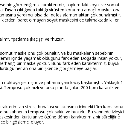
yse hiç görmediğimiz karakterimiz, toplumdaki soyut ve somut
 Dışarı çıktığında taktığı virüsten korunma amaçlı maske, ona
amamasına yardımcı olsa da, nefes alamamaktan çok bunalmıştır.
iklerden ibaret olmayan soyut maskesini de takmaktadır ki, en
lım”, “patlama (kaçış)” ve “huzur”.
e somut maske onu çok bunaltır. Ve bu maskelerin sebebinin
stemin içinde yaşamak olduğunu fark eder. Doğada insan yoktur,
herhangi bir maske yoktur. Bunu fark eden karakterimiz, büyük
e durduğu her an ona bir işkence gibi gelmeye başlar.
n noktaya gelmiştir ve patlama yani kaçış başlamıştır. Yaklaşık 1
esi. Temposu çok hızlı ve arka planda çalan 200 bpm karanlık ve
rakterimizin stresi, bunaltısı ve kafasının içindeki tüm kaos sona
ine bu sahnenin temposu çok sakin ve huzurlu. Bu sahnede izleyici
Maskesinden kurtulan ve özüne dönen karakterimiz bir süreliğine
ece bir gözlemci oluyor.