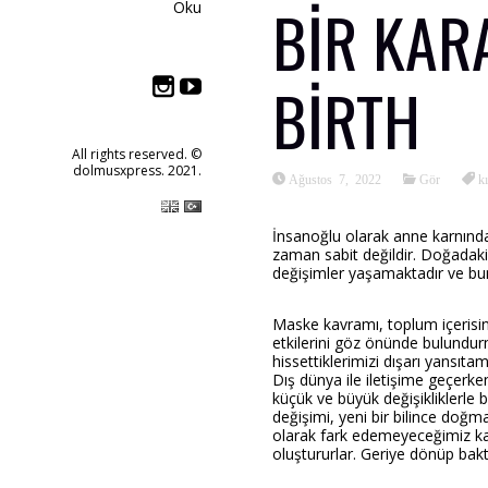
BIR KAR
Oku
BIRTH
All rights reserved. ©
dolmusxpress. 2021.
Ağustos 7, 2022
Gör
k
İnsanoğlu olarak anne karnından 
zaman sabit değildir. Doğadaki h
değişimler yaşamaktadır ve bu
Maske kavramı, toplum içerisind
etkilerini göz önünde bulundu
hissettiklerimizi dışarı yansı
Dış dünya ile iletişime geçerke
küçük ve büyük değişikliklerle b
değişimi, yeni bir bilince doğ
olarak fark edemeyeceğimiz kad
oluştururlar. Geriye dönüp bakt