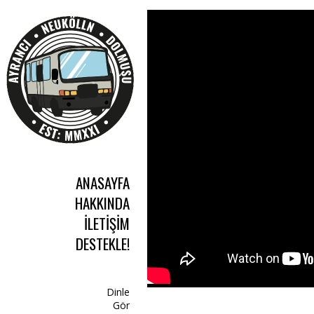
G-7YN0JE445C
ANASAYFA
HAKKINDA
İLETIŞIM
DESTEKLE!
Dinle
Gör